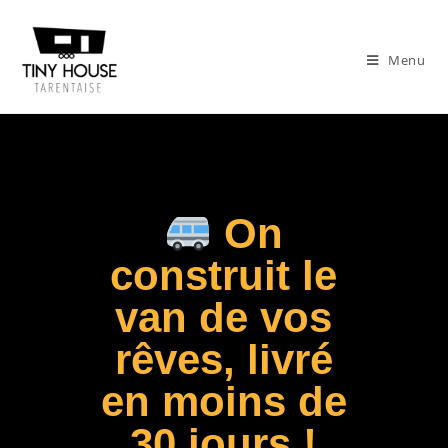
Menu
On
construit le
van de vos
rêves, livré
en moins de
30 jours !