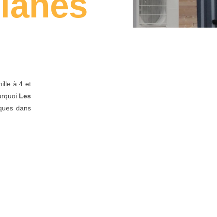
ianes
lle à 4 et
rquoi
Les
iques dans