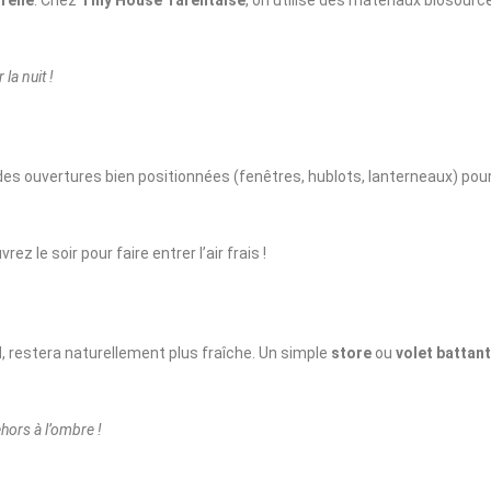
relle
. Chez
Tiny House Tarentaise
, on utilise des matériaux biosou
 la nuit !
s des ouvertures bien positionnées (fenêtres, hublots, lanterneaux) pou
 le soir pour faire entrer l’air frais !
l
, restera naturellement plus fraîche. Un simple
store
ou
volet battant
hors à l’ombre !