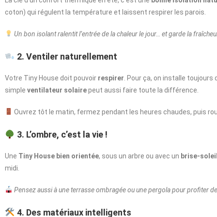
La clé d’un confort thermique en été, c’est une
bonne isolation natu
coton) qui régulent la température et laissent respirer les parois.
Un bon isolant ralentit l’entrée de la chaleur le jour… et garde la fraîcheur
2. Ventiler naturellement
Votre Tiny House doit pouvoir
respirer
. Pour ça, on installe toujour
simple
ventilateur solaire
peut aussi faire toute la différence.
Ouvrez tôt le matin, fermez pendant les heures chaudes, puis rouvrez
3. L’ombre, c’est la vie !
Une
Tiny House bien orientée
, sous un arbre ou avec un
brise-solei
midi.
Pensez aussi à une terrasse ombragée ou une pergola pour profiter de
4. Des matériaux intelligents