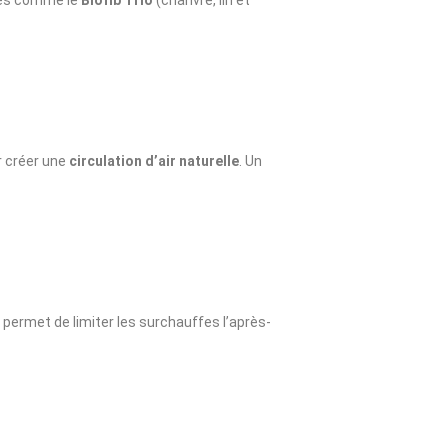
rcés comme le
Biofib Trio
(chanvre, lin et
r créer une
circulation d’air naturelle
. Un
permet de limiter les surchauffes l’après-